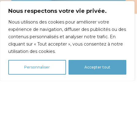
Prêt à retrouver votre
Nous respectons votre vie privée.
sourire?
Nous utilisons des cookies pour améliorer votre
expérience de navigation, diffuser des publicités ou des
contenus personnalisés et analyser notre trafic. En
Prénom
*
cliquant sur « Tout accepter », vous consentez à notre
utilisation des cookies.
Nom
*
Personnaliser
Accepter tout
Adresse courriel
*
Numéro de téléphone
*