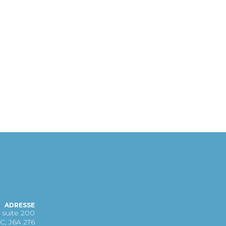
ADRESSE
 suite 200
C, J6A 2T6