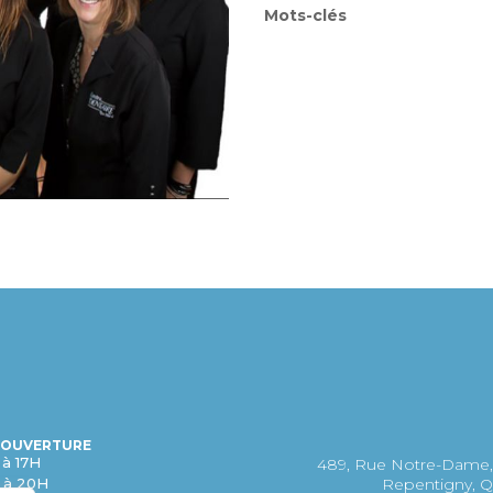
Mots-clés
’OUVERTURE
 à 17H
489, Rue Notre-Dame,
H à 20H
Repentigny, Q