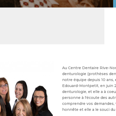
 higieny dla pacjentów ortodontycznych i pro
y o zapobieganiu próchnicy i przyjazna rejest
 zabiegach, przeglądy kontrolne i mapy wspa
Au Centre Dentaire Rive-Nord
denturologie (prothèses dent
notre équipe depuis 10 ans, 
ігієни, дитячі профілактичні огляди та ві
Edouard-Montpetit, en juin 
denturologie, et elle a à coeu
 kariesriskin arviointi ja selkeät arjen hoit
personne à l'écoute des autr
comprendre vos demandes, vo
bemorlar uchun muloyim yondashuv va qulay on
honnête et elle a le souci du 