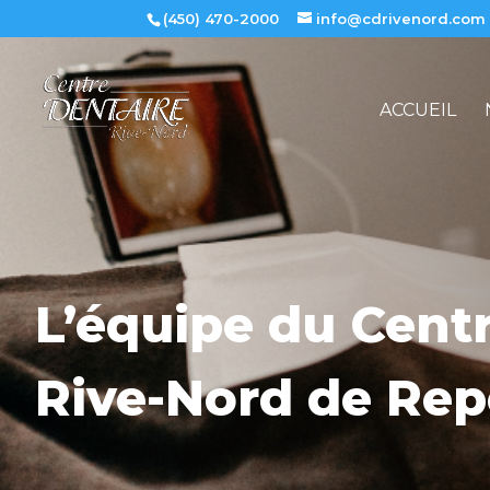
(450) 470-2000
info@cdrivenord.com
ACCUEIL
L’équipe du Cent
Rive-Nord de Re