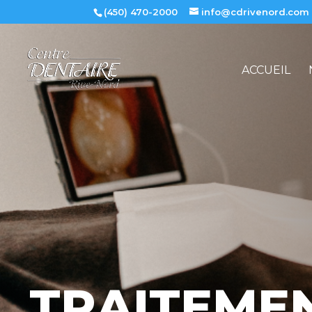
(450) 470-2000
info@cdrivenord.com
ACCUEIL
TRAITEME